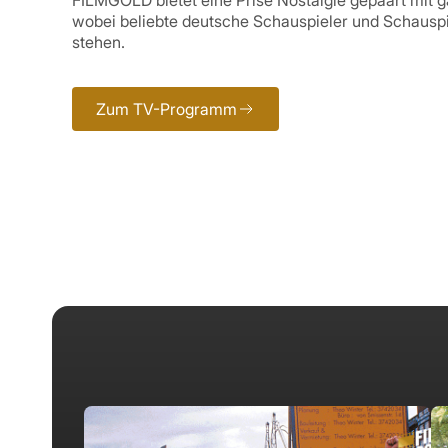
FILMGOLD bietet eine Prise Nostalgie gepaart mit g
wobei beliebte deutsche Schauspieler und Schauspi
stehen.
Zum TV-Programm